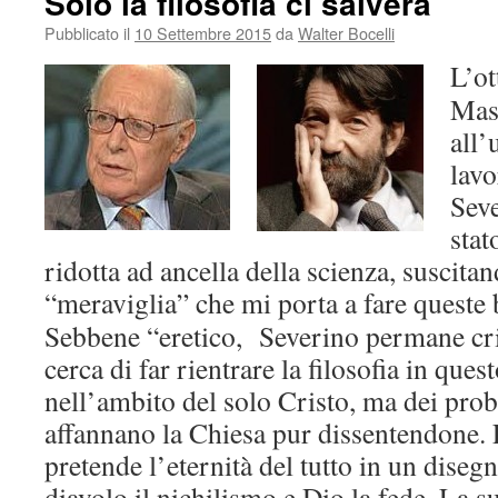
Solo la filosofia ci salverà
Pubblicato il
10 Settembre 2015
da
Walter Bocelli
L’o
Mas
all’
lav
Seve
stat
ridotta ad ancella della scienza, suscitan
“meraviglia” che mi porta a fare queste 
Sebbene “eretico, Severino permane cri
cerca di far rientrare la filosofia in que
nell’ambito del solo Cristo, ma dei prob
affannano la Chiesa pur dissentendone. 
pretende l’eternità del tutto in un dise
diavolo il nichilismo e Dio la fede. La 