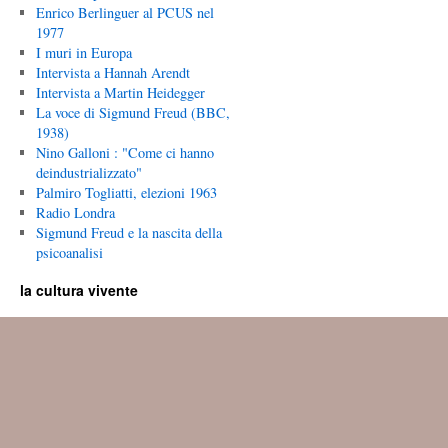
Enrico Berlinguer al PCUS nel
1977
I muri in Europa
Intervista a Hannah Arendt
Intervista a Martin Heidegger
La voce di Sigmund Freud (BBC,
1938)
Nino Galloni : "Come ci hanno
deindustrializzato"
Palmiro Togliatti, elezioni 1963
Radio Londra
Sigmund Freud e la nascita della
psicoanalisi
la cultura vivente