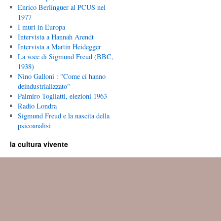
Enrico Berlinguer al PCUS nel
1977
I muri in Europa
Intervista a Hannah Arendt
Intervista a Martin Heidegger
La voce di Sigmund Freud (BBC,
1938)
Nino Galloni : "Come ci hanno
deindustrializzato"
Palmiro Togliatti, elezioni 1963
Radio Londra
Sigmund Freud e la nascita della
psicoanalisi
la cultura vivente