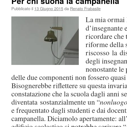
Per chi suona la campanella
Pubblicato il
13 Giugno 2015
da
Renato Frabasile
La mia ormai 
d’insegnante e
ricordare che t
riforme della
riscosso la di
degli insegnant
nonostante le p
delle due componenti non fossero quasi 
Bisognerebbe riflettere su questa invaria
constatazione che la scuola dagli anni se
diventata sostanzialmente un “
nonluog
e frequentato dagli studenti e dai docent
campanella. Diciamolo apertamente: all
edificio scolastico si potrebbe scrivere “