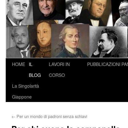
HOME
IL
LAVORI IN
PUBBLICAZIONI
PA
BLOG
CORSO
La Singolarità
Giappone
←
Per un mondo di padroni senza schiavi